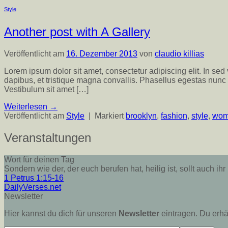
Style
Another post with A Gallery
Veröffentlicht am
16. Dezember 2013
von
claudio killias
Lorem ipsum dolor sit amet, consectetur adipiscing elit. In sed
dapibus, et tristique magna convallis. Phasellus egestas nunc 
Vestibulum sit amet […]
Weiterlesen
→
Veröffentlicht am
Style
|
Markiert
brooklyn
,
fashion
,
style
,
wo
Veranstaltungen
Wort für deinen Tag
Sondern wie der, der euch berufen hat, heilig ist, sollt auch ih
1 Petrus 1:15-16
DailyVerses.net
Newsletter
Hier kannst du dich für unseren
Newsletter
eintragen. Du erhäl