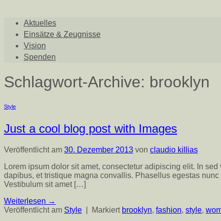
Aktuelles
Einsätze & Zeugnisse
Vision
Spenden
Schlagwort-Archive:
brooklyn
Style
Just a cool blog post with Images
Veröffentlicht am
30. Dezember 2013
von
claudio killias
Lorem ipsum dolor sit amet, consectetur adipiscing elit. In sed
dapibus, et tristique magna convallis. Phasellus egestas nunc 
Vestibulum sit amet […]
Weiterlesen
→
Veröffentlicht am
Style
|
Markiert
brooklyn
,
fashion
,
style
,
wo