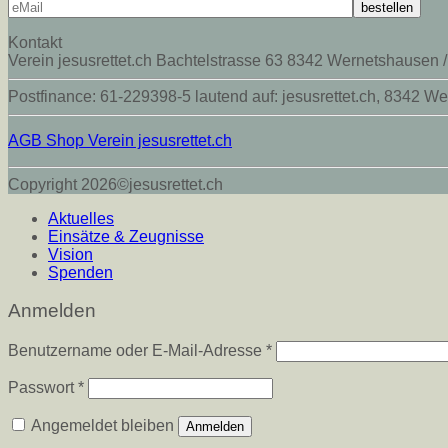
Kontakt
Verein jesusrettet.ch Bachtelstrasse 63 8342 Wernetshausen /
Postfinance: 61-229398-5 lautend auf: jesusrettet.ch, 83
AGB Shop Verein jesusrettet.ch
Copyright 2026©jesusrettet.ch
Aktuelles
Einsätze & Zeugnisse
Vision
Spenden
Anmelden
Erforderlich
Benutzername oder E-Mail-Adresse
*
Erforderlich
Passwort
*
Angemeldet bleiben
Anmelden