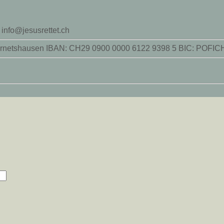
 info@jesusrettet.ch
42 Wernetshausen IBAN: CH29 0900 0000 6122 9398 5 BIC: POF