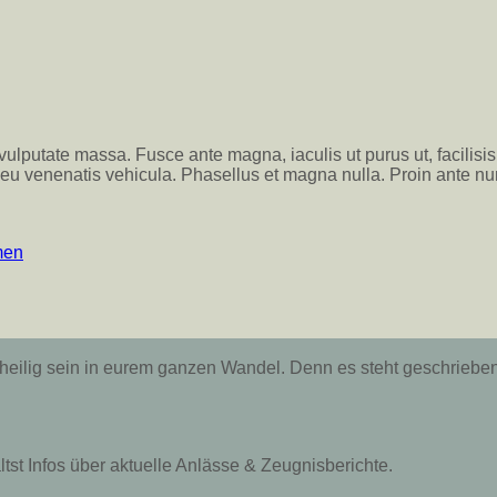
 vulputate massa. Fusce ante magna, iaculis ut purus ut, facilis
eu venenatis vehicula. Phasellus et magna nulla. Proin ante nunc
men
r heilig sein in eurem ganzen Wandel. Denn es steht geschrieben: »
tst Infos über aktuelle Anlässe & Zeugnisberichte.