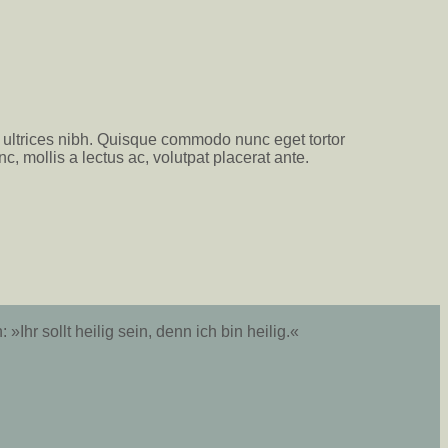
is ultrices nibh. Quisque commodo nunc eget tortor
, mollis a lectus ac, volutpat placerat ante.
Ihr sollt heilig sein, denn ich bin heilig.«