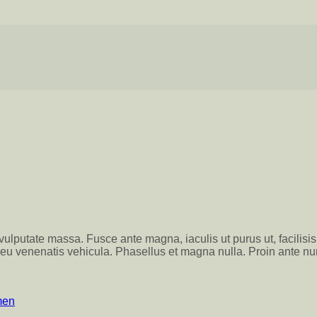
 vulputate massa. Fusce ante magna, iaculis ut purus ut, facilis
eu venenatis vehicula. Phasellus et magna nulla. Proin ante nunc
men