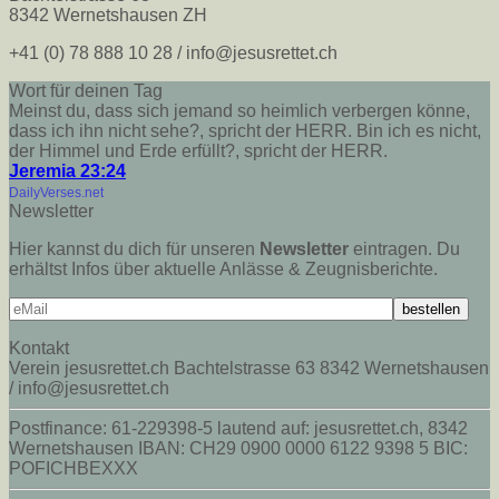
8342 Wernetshausen ZH
+41 (0) 78 888 10 28 / info@jesusrettet.ch
Wort für deinen Tag
Meinst du, dass sich jemand so heimlich verbergen könne,
dass ich ihn nicht sehe?, spricht der HERR. Bin ich es nicht,
der Himmel und Erde erfüllt?, spricht der HERR.
Jeremia 23:24
DailyVerses.net
Newsletter
Hier kannst du dich für unseren
Newsletter
eintragen. Du
erhältst Infos über aktuelle Anlässe & Zeugnisberichte.
Kontakt
Verein jesusrettet.ch Bachtelstrasse 63 8342 Wernetshausen
/ info@jesusrettet.ch
Postfinance: 61-229398-5 lautend auf: jesusrettet.ch, 8342
Wernetshausen IBAN: CH29 0900 0000 6122 9398 5 BIC:
POFICHBEXXX