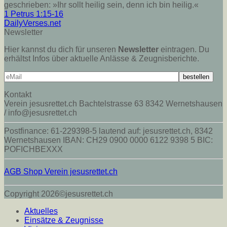
geschrieben: »Ihr sollt heilig sein, denn ich bin heilig.«
1 Petrus 1:15-16
DailyVerses.net
Newsletter
Hier kannst du dich für unseren
Newsletter
eintragen. Du
erhältst Infos über aktuelle Anlässe & Zeugnisberichte.
Kontakt
Verein jesusrettet.ch Bachtelstrasse 63 8342 Wernetshausen
/ info@jesusrettet.ch
Postfinance: 61-229398-5 lautend auf: jesusrettet.ch, 8342
Wernetshausen IBAN: CH29 0900 0000 6122 9398 5 BIC:
POFICHBEXXX
AGB Shop Verein jesusrettet.ch
Copyright 2026©jesusrettet.ch
Aktuelles
Einsätze & Zeugnisse