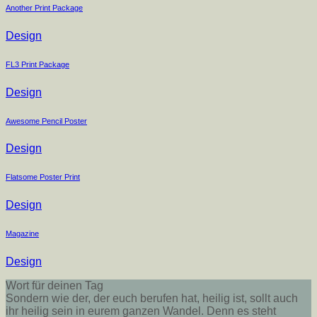
Another Print Package
Design
FL3 Print Package
Design
Awesome Pencil Poster
Design
Flatsome Poster Print
Design
Magazine
Design
Wort für deinen Tag
Sondern wie der, der euch berufen hat, heilig ist, sollt auch
ihr heilig sein in eurem ganzen Wandel. Denn es steht