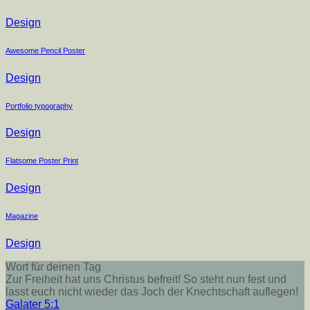
Design
Awesome Pencil Poster
Design
Portfolio typography
Design
Flatsome Poster Print
Design
Magazine
Design
Wort für deinen Tag
Zur Freiheit hat uns Christus befreit! So steht nun fest und
lasst euch nicht wieder das Joch der Knechtschaft auflegen!
Galater 5:1