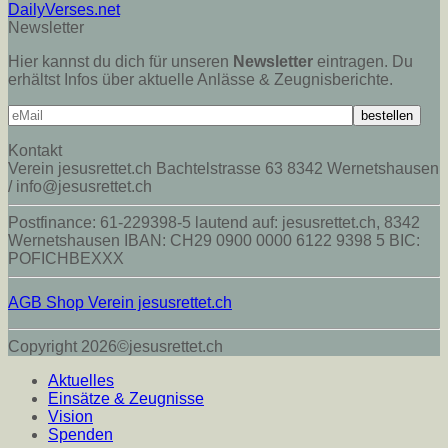
DailyVerses.net
Newsletter
Hier kannst du dich für unseren
Newsletter
eintragen. Du
erhältst Infos über aktuelle Anlässe & Zeugnisberichte.
Kontakt
Verein jesusrettet.ch Bachtelstrasse 63 8342 Wernetshausen
/ info@jesusrettet.ch
Postfinance: 61-229398-5 lautend auf: jesusrettet.ch, 8342
Wernetshausen IBAN: CH29 0900 0000 6122 9398 5 BIC:
POFICHBEXXX
AGB Shop Verein jesusrettet.ch
Copyright 2026©jesusrettet.ch
Aktuelles
Einsätze & Zeugnisse
Vision
Spenden