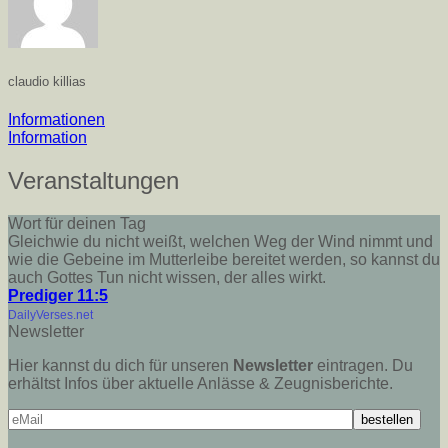
claudio killias
Informationen
Information
Veranstaltungen
Wort für deinen Tag
Gleichwie du nicht weißt, welchen Weg der Wind nimmt und
wie die Gebeine im Mutterleibe bereitet werden, so kannst du
auch Gottes Tun nicht wissen, der alles wirkt.
Prediger 11:5
DailyVerses.net
Newsletter
Hier kannst du dich für unseren
Newsletter
eintragen. Du
erhältst Infos über aktuelle Anlässe & Zeugnisberichte.