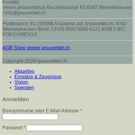
Kontakt
Verein jesusrettet.ch Bachtelstrasse 63 8342 Wernetshausen
/ info@jesusrettet.ch
Postfinance: 61-229398-5 lautend auf: jesusrettet.ch, 8342
Wernetshausen IBAN: CH29 0900 0000 6122 9398 5 BIC:
POFICHBEXXX
AGB Shop Verein jesusrettet.ch
Copyright 2026©jesusrettet.ch
Aktuelles
Einsätze & Zeugnisse
Vision
Spenden
Anmelden
Erforderlich
Benutzername oder E-Mail-Adresse
*
Erforderlich
Passwort
*