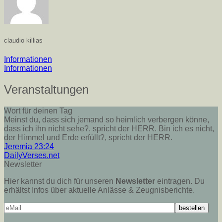
claudio killias
Informationen
Informationen
Veranstaltungen
Wort für deinen Tag
Meinst du, dass sich jemand so heimlich verbergen könne,
dass ich ihn nicht sehe?, spricht der HERR. Bin ich es nicht,
der Himmel und Erde erfüllt?, spricht der HERR.
Jeremia 23:24
DailyVerses.net
Newsletter
Hier kannst du dich für unseren
Newsletter
eintragen. Du
erhältst Infos über aktuelle Anlässe & Zeugnisberichte.