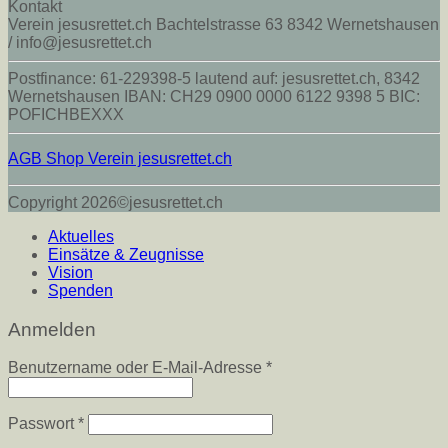
Kontakt
Verein jesusrettet.ch Bachtelstrasse 63 8342 Wernetshausen
/ info@jesusrettet.ch
Postfinance: 61-229398-5 lautend auf: jesusrettet.ch, 8342
Wernetshausen IBAN: CH29 0900 0000 6122 9398 5 BIC:
POFICHBEXXX
AGB Shop Verein jesusrettet.ch
Copyright 2026©jesusrettet.ch
Aktuelles
Einsätze & Zeugnisse
Vision
Spenden
Anmelden
Erforderlich
Benutzername oder E-Mail-Adresse
*
Erforderlich
Passwort
*