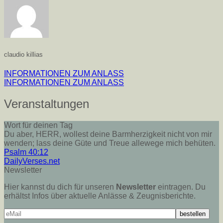
claudio killias
INFORMATIONEN ZUM ANLASS
INFORMATIONEN ZUM ANLASS
Veranstaltungen
Wort für deinen Tag
Du aber, HERR, wollest deine Barmherzigkeit nicht von mir
wenden; lass deine Güte und Treue allewege mich behüten.
Psalm 40:12
DailyVerses.net
Newsletter
Hier kannst du dich für unseren
Newsletter
eintragen. Du
erhältst Infos über aktuelle Anlässe & Zeugnisberichte.