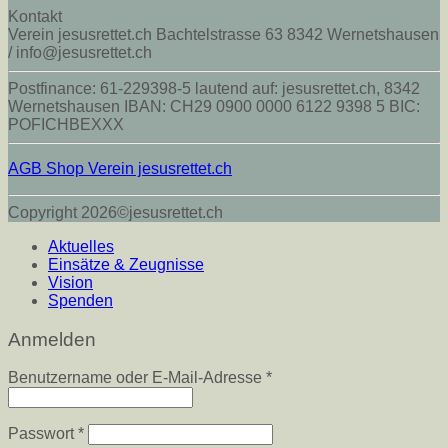
Kontakt
Verein jesusrettet.ch Bachtelstrasse 63 8342 Wernetshausen
/ info@jesusrettet.ch
Postfinance: 61-229398-5 lautend auf: jesusrettet.ch, 8342
Wernetshausen IBAN: CH29 0900 0000 6122 9398 5 BIC:
POFICHBEXXX
AGB Shop Verein jesusrettet.ch
Copyright 2026©jesusrettet.ch
Aktuelles
Einsätze & Zeugnisse
Vision
Spenden
Anmelden
Erforderlich
Benutzername oder E-Mail-Adresse
*
Erforderlich
Passwort
*