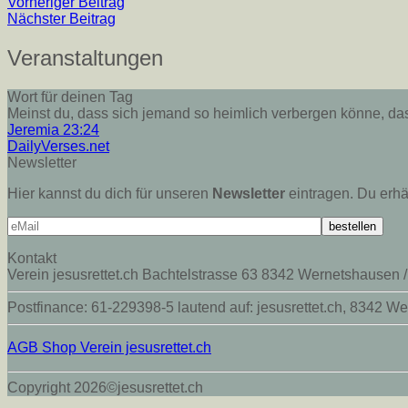
Vorheriger Beitrag
Nächster Beitrag
Veranstaltungen
Wort für deinen Tag
Meinst du, dass sich jemand so heimlich verbergen könne, dass
Jeremia 23:24
DailyVerses.net
Newsletter
Hier kannst du dich für unseren
Newsletter
eintragen. Du erhäl
Kontakt
Verein jesusrettet.ch Bachtelstrasse 63 8342 Wernetshausen /
Postfinance: 61-229398-5 lautend auf: jesusrettet.ch, 83
AGB Shop Verein jesusrettet.ch
Copyright 2026©jesusrettet.ch