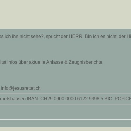
 ich ihn nicht sehe?, spricht der HERR. Bin ich es nicht, der H
tst Infos über aktuelle Anlässe & Zeugnisberichte.
 info@jesusrettet.ch
42 Wernetshausen IBAN: CH29 0900 0000 6122 9398 5 BIC: POF