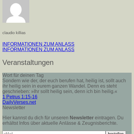
claudio killias
INFORMATIONEN ZUM ANLASS
INFORMATIONEN ZUM ANLASS
Veranstaltungen
Wort für deinen Tag
Sondern wie der, der euch berufen hat, heilig ist, sollt auch
ihr heilig sein in eurem ganzen Wandel. Denn es steht
geschrieben: »Ihr sollt heilig sein, denn ich bin heilig.«
1 Petrus 1:15-16
DailyVerses.net
Newsletter
Hier kannst du dich für unseren
Newsletter
eintragen. Du
erhältst Infos über aktuelle Anlässe & Zeugnisberichte.