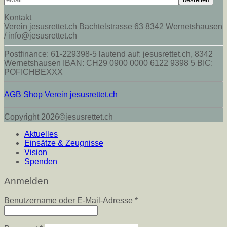
Kontakt
Verein jesusrettet.ch Bachtelstrasse 63 8342 Wernetshausen
/ info@jesusrettet.ch
Postfinance: 61-229398-5 lautend auf: jesusrettet.ch, 8342
Wernetshausen IBAN: CH29 0900 0000 6122 9398 5 BIC:
POFICHBEXXX
AGB Shop Verein jesusrettet.ch
Copyright 2026©jesusrettet.ch
Aktuelles
Einsätze & Zeugnisse
Vision
Spenden
Anmelden
Erforderlich
Benutzername oder E-Mail-Adresse
*