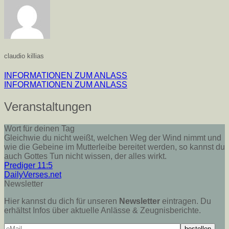
claudio killias
INFORMATIONEN ZUM ANLASS
INFORMATIONEN ZUM ANLASS
Veranstaltungen
Wort für deinen Tag
Gleichwie du nicht weißt, welchen Weg der Wind nimmt und
wie die Gebeine im Mutterleibe bereitet werden, so kannst du
auch Gottes Tun nicht wissen, der alles wirkt.
Prediger 11:5
DailyVerses.net
Newsletter
Hier kannst du dich für unseren
Newsletter
eintragen. Du
erhältst Infos über aktuelle Anlässe & Zeugnisberichte.