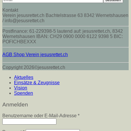
Kontakt
Verein jesusrettet.ch Bachtelstrasse 63 8342 Wernetshausen
/ info@jesusrettet.ch
Postfinance: 61-229398-5 lautend auf: jesusrettet.ch, 8342
Wernetshausen IBAN: CH29 0900 0000 6122 9398 5 BIC:
POFICHBEXXX
AGB Shop Verein jesusrettet.ch
Copyright 2026©jesusrettet.ch
Aktuelles
Einsätze & Zeugnisse
Vision
Spenden
Anmelden
Erforderlich
Benutzername oder E-Mail-Adresse
*